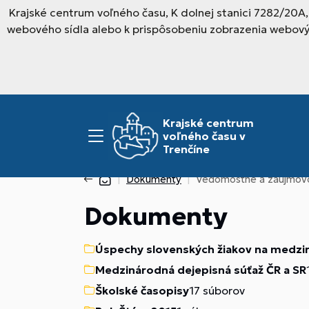
Krajské centrum voľného času, K dolnej stanici 7282/20A
webového sídla alebo k prispôsobeniu zobrazenia webový
Krajské centrum
voľného času v
Trenčíne
Dokumenty
Vedomostné a záujmov
Dokumenty
Úspechy slovenských žiakov na medzi
Medzinárodná dejepisná súťaž ČR a SR
Školské časopisy
17 súborov