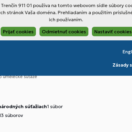
, Trenčín 911 01 používa na tomto webovom sídle súbory coo
ch stránok Vaša doména. Prehliadaním a použitím príslušné
ich používaním.
Prijať cookies
Odmietnuť cookies
Nastaviť cookies
Engl
Zásady s
o umelecké súťaže
národných súťažiach
1 súbor
13 súborov