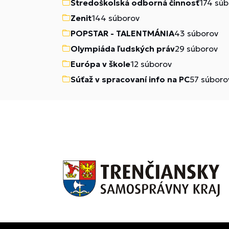
Stredoškolská odborná činnosť
174 súb
Zenit
144 súborov
POPSTAR - TALENTMÁNIA
43 súborov
Olympiáda ľudských práv
29 súborov
Európa v škole
12 súborov
Súťaž v spracovaní info na PC
57 súboro