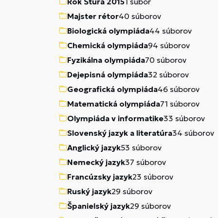
Rok Štúra 2015
1 súbor
Majster rétor
40 súborov
Biologická olympiáda
44 súborov
Chemická olympiáda
94 súborov
Fyzikálna olympiáda
70 súborov
Dejepisná olympiáda
32 súborov
Geografická olympiáda
46 súborov
Matematická olympiáda
71 súborov
Olympiáda v informatike
33 súborov
Slovenský jazyk a literatúra
34 súborov
Anglický jazyk
53 súborov
Nemecký jazyk
37 súborov
Francúzsky jazyk
23 súborov
Ruský jazyk
29 súborov
Španielský jazyk
29 súborov