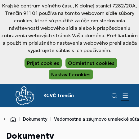
Krajské centrum voľného času, K dolnej stanici 7282/20A,
Trenčín 911 01 používa na tomto webovom sídle súbory
cookies, ktoré sú použité za účelom sledovania
návštevnosti webového sídla alebo k prispôsobeniu
zobrazenia webových stránok Vaša doména. Prehliadaním
a použitím príslušného nastavenia webového prehliadača
vyjadrujete súhlas s ich používaním.
Prijať cookies
Odmietnuť cookies
Nastaviť cookies
KCVČ Trenčín
Dokumenty
Vedomostné a záujmovo umelecké súť
Dokumenty