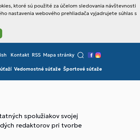
kies, ktoré sú použité za účelom sledovania návštevnosti
ho nastavenia webového prehliadača vyjadrujete súhlas s
ish
Kontakt
RSS
Mapa stránky
Facebook
Instagram
úťaží
Vedomostné súťaže
Športové súťaže
statných spolužiakov svojej
ladých redaktorov pri tvorbe