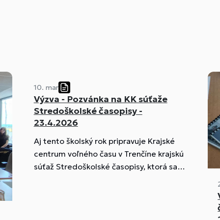
10. mar
Výzva - Pozvánka na KK súťaže
Stredoškolské časopisy -
23.4.2026
Aj tento školský rok pripravuje Krajské
centrum voľného času v Trenčíne krajskú
súťaž Stredoškolské časopisy, ktorá sa
uskutoční dňa 23.4.2026. Termín
prihlásenia je do 10.4.2026! Tešíme sa
na všetkých šikovných mladých
redaktorov, ktorí prídu reprezentovať