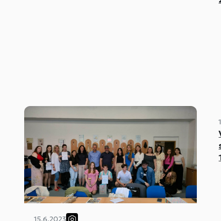
seba a svoju školu pri tvorbe
jednotlivých časopisov.
e
,
15.6.2023