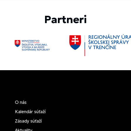
Partneri
O nás
Kalendár súťaží
Zásady súťaží
Aktuality