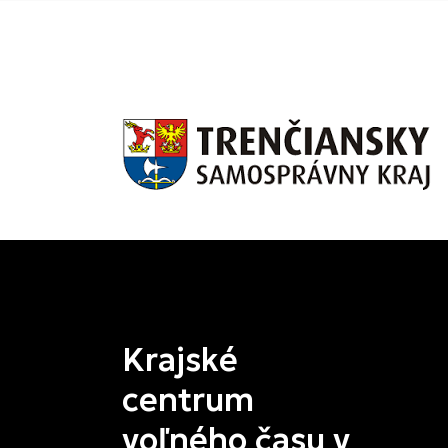
Krajské
centrum
voľného času v