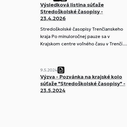
Výsledková listina súťaže
Stredoškolské časopisy -
23.4.2026
Stredoškolské časopisy Trenčianskeho
kraja Po minuloročnej pauze sa v
Krajskom centre voľného času v Trenčín
konala dnes súťaž "Stredoškolské
časopisy Trenčianskeho kraja". Do súťaže
ktorá pozostáva okrem hodnotenia
9.5.2024
samotných školských časopisov, sa
Výzva - Pozvánka na krajské kolo
zapojilo 8 stredných škôl, ktorú
súťaže "Stredoškolské časopisy" -
reprezentovali dvaja členovia,
23.5.2024
zástupcovia redakčnej rady.