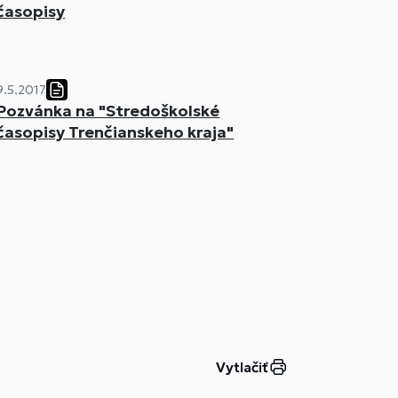
časopisy
9.5.2017
Pozvánka na "Stredoškolské
časopisy Trenčianskeho kraja"
Vytlačiť