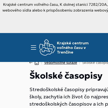
Krajské centrum voľného času, K dolnej stanici 7282/20A
webového sídla alebo k prispôsobeniu zobrazenia webový
Krajské centrum
voľného času v
Trenčíne
Vedomostné súťaže
Školské časopi
Školské časopisy
Stredoškolské časopisy pripravujú 
školy, zachytia ich život čo najpr
stredoškolských časopisov a ich p