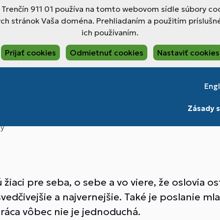
, Trenčín 911 01 používa na tomto webovom sídle súbory coo
ch stránok Vaša doména. Prehliadaním a použitím príslušné
ich používaním.
Prijať cookies
Odmietnuť cookies
Nastaviť cookies
Engl
Zásady s
sy
žiaci pre seba, o sebe a vo viere, že oslovia o
esvedčivejšie a najvernejšie. Také je poslanie m
ráca vôbec nie je jednoduchá.