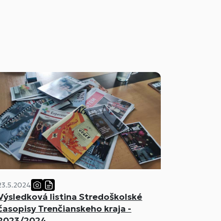
23.5.2024
Výsledková listina Stredoškolské
časopisy Trenčianskeho kraja -
2023/2024