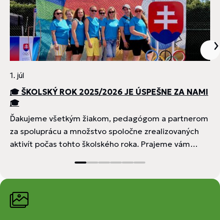
1. júl
1
🎓 ŠKOLSKÝ ROK 2025/2026 JE ÚSPEŠNE ZA NAMI
🎓
Ďakujeme všetkým žiakom, pedagógom a partnerom
za spoluprácu a množstvo spoločne zrealizovaných
aktivít počas tohto školského roka. Prajeme vám
v
krásne letné prázdniny Tešíme sa na vás opäť v
septembri! Zo praje tím Krajského centra voľného
času v Trenčíne