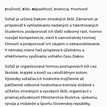
ručnosť,
lán,
ápaditosť,
nvencia,
vorivosť
Z
E
N
I
T
Súťaž je určená žiakom stredných škôl. Zámerom je
prispievať k vyhľadávaniu nadaných a talentovaných
študentov, podporovať ich ďalší odborný rast, tvorivo
rozvíjať kompetencie, viesť k samostatnej tvorivej
činnosti a podporovať ich záujem o sebavzdelávanie.
V nemalej miere tiež prispieva k účelnému a
efektívnemu využívaniu voľného času žiakov.
Súťaž je organizovaná formou postupových kôl cez
školské, krajské a končí sa celoštátnym kolom.
Výsledky súťažiacich hodnotia trojčlenné až
päťčlenné odborné hodnotiace komisie zložené z
učiteľov stredných a vysokých škôl, organizácií v
priamej pôsobnosti Ministerstva školstva, výskumu,
vývoja a mládeže a športu Slovenskej republiky,