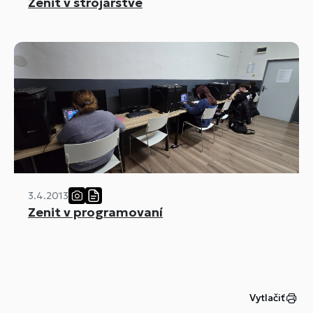
Zenit v strojárstve
3.4.2013
Zenit v programovaní
Vytlačiť