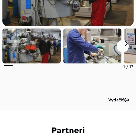
1
/
13
Vytlačiť
Partneri