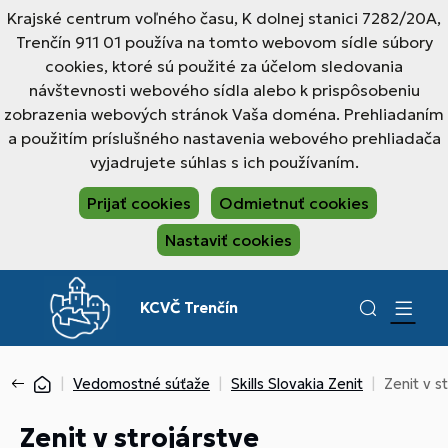
Krajské centrum voľného času, K dolnej stanici 7282/20A,
Trenčín 911 01 používa na tomto webovom sídle súbory
cookies, ktoré sú použité za účelom sledovania
návštevnosti webového sídla alebo k prispôsobeniu
zobrazenia webových stránok Vaša doména. Prehliadaním
a použitím príslušného nastavenia webového prehliadača
vyjadrujete súhlas s ich používaním.
Prijať cookies
Odmietnuť cookies
Nastaviť cookies
KCVČ Trenčín
Vedomostné súťaže
Skills Slovakia Zenit
Zenit v s
Zenit v strojárstve