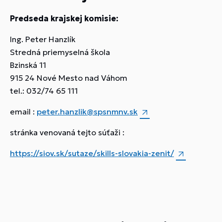
Predseda krajskej komisie:
Ing. Peter Hanzlík
Stredná priemyselná škola
Bzinská 11
915 24 Nové Mesto nad Váhom
tel.: 032/74 65 111
email :
peter.hanzlik@spsnmnv.sk
stránka venovaná tejto súťaži :
https://siov.sk/sutaze/skills-slovakia-zenit/