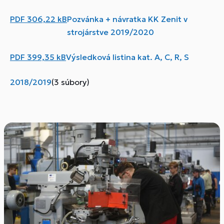
PDF
306,22 kB
Pozvánka + návratka KK Zenit v
strojárstve 2019/2020
PDF
399,35 kB
Výsledková listina kat. A, C, R, S
2018/2019
(3 súbory)