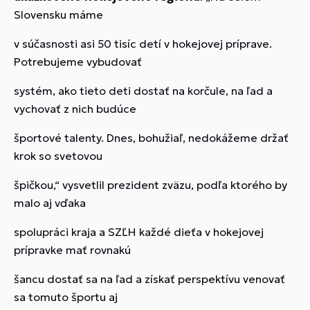
Slovensku máme
v súčasnosti asi 50 tisíc detí v hokejovej príprave.
Potrebujeme vybudovať
systém, ako tieto deti dostať na korčule, na ľad a
vychovať z nich budúce
športové talenty. Dnes, bohužiaľ, nedokážeme držať
krok so svetovou
špičkou,“ vysvetlil prezident zväzu, podľa ktorého by
malo aj vďaka
spolupráci kraja a SZĽH každé dieťa v hokejovej
prípravke mať rovnakú
šancu dostať sa na ľad a získať perspektívu venovať
sa tomuto športu aj