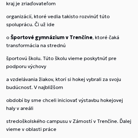
kraj je zriaďovateľom
organizácií, ktoré vedia takisto rozvinúť túto
spoluprácu. Či už ide
o
Športové gymnázium v Trenčíne
, ktoré čaká
transformácia na strednú
športovú školu. Túto školu vieme poskytnúť pre
podporu výchovy
a vzdelávania žiakov, ktorí si hokej vybrali za svoju
budúcnosť. V najbližšom
období by sme chceli iniciovať výstavbu hokejovej
haly v areáli
stredoškolského campusu v Zámostí v Trenčíne. Ďalej
vieme v oblasti práce