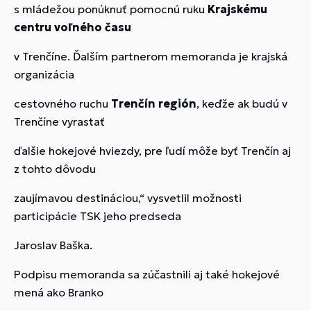
s mládežou ponúknuť pomocnú ruku
Krajskému
centru voľného času
v Trenčíne. Ďalším partnerom memoranda je krajská
organizácia
cestovného ruchu
Trenčín región
, keďže ak budú v
Trenčíne vyrastať
ďalšie hokejové hviezdy, pre ľudí môže byť Trenčín aj
z tohto dôvodu
zaujímavou destináciou,“ vysvetlil možnosti
participácie TSK jeho predseda
Jaroslav Baška.
Podpisu memoranda sa zúčastnili aj také hokejové
mená ako Branko