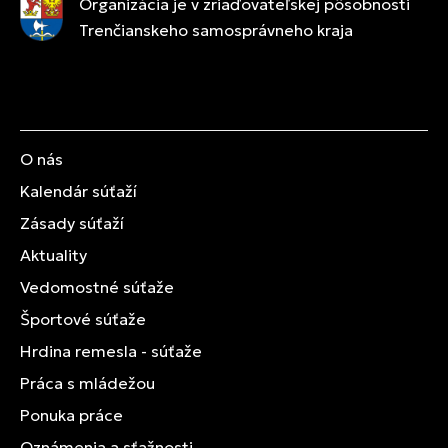
Organizácia je v zriaďovateľskej pôsobnosti
Trenčianskeho samosprávneho kraja
O nás
Kalendár súťaží
Zásady súťaží
Aktuality
Vedomostné súťaže
Športové súťaže
Hrdina remesla - súťaže
Práca s mládežou
Ponuka práce
Oznámenia a sťažnosti