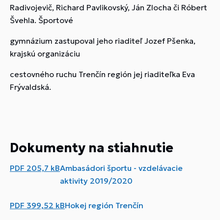
Radivojevič, Richard Pavlikovský, Ján Zlocha či Róbert
Švehla. Športové
gymnázium zastupoval jeho riaditeľ Jozef Pšenka,
krajskú organizáciu
cestovného ruchu Trenčín región jej riaditeľka Eva
Frývaldská.
Dokumenty na stiahnutie
PDF
205,7 kB
Ambasádori športu - vzdelávacie
aktivity 2019/2020
PDF
399,52 kB
Hokej región Trenčín