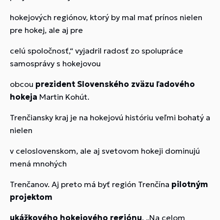
hokejových regiónov, ktorý by mal mať prínos nielen
pre hokej, ale aj pre
celú spoločnosť,“ vyjadril radosť zo spolupráce
samosprávy s hokejovou
obcou
prezident Slovenského zväzu ľadového
hokeja
Martin Kohút.
Trenčiansky kraj je na hokejovú históriu veľmi bohatý a
nielen
v celoslovenskom, ale aj svetovom hokeji dominujú
mená mnohých
Trenčanov. Aj preto má byť región Trenčína
pilotným
projektom
ukážkového hokejového regiónu
. „Na celom