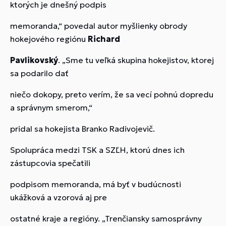
ktorých je dnešný podpis
memoranda,“ povedal autor myšlienky obrody
hokejového regiónu
Richard
Pavlikovský
. „Sme tu veľká skupina hokejistov, ktorej
sa podarilo dať
niečo dokopy, preto verím, že sa vecí pohnú dopredu
a správnym smerom,“
pridal sa hokejista Branko Radivojevič.
Spolupráca medzi TSK a SZĽH, ktorú dnes ich
zástupcovia spečatili
podpisom memoranda, má byť v budúcnosti
ukážková a vzorová aj pre
ostatné kraje a regióny. „Trenčiansky samosprávny