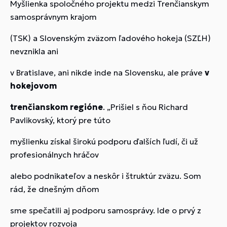
Myšlienka spoločného projektu medzi Trenčianskym
samosprávnym krajom
(TSK) a Slovenským zväzom ľadového hokeja (SZĽH)
nevznikla ani
v Bratislave, ani nikde inde na Slovensku, ale práve
v
hokejovom
trenčianskom regióne
. „Prišiel s ňou Richard
Pavlikovský, ktorý pre túto
myšlienku získal širokú podporu ďalších ľudí, či už
profesionálnych hráčov
alebo podnikateľov a neskôr i štruktúr zväzu. Som
rád, že dnešným dňom
sme spečatili aj podporu samosprávy. Ide o prvý z
projektov rozvoja