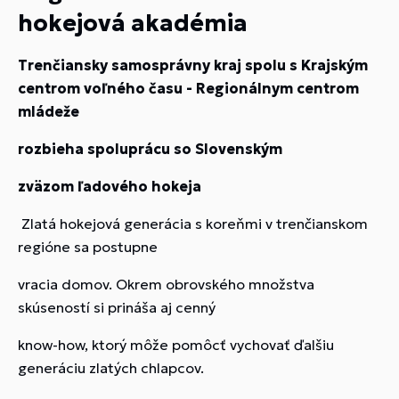
hokejová akadémia
Trenčiansky samosprávny kraj spolu s Krajským
centrom voľného času - Regionálnym centrom
mládeže
rozbieha spoluprácu so Slovenským
zväzom ľadového hokeja
Zlatá hokejová generácia s koreňmi v trenčianskom
regióne sa postupne
vracia domov. Okrem obrovského množstva
skúseností si prináša aj cenný
know-how, ktorý môže pomôcť vychovať ďalšiu
generáciu zlatých chlapcov.