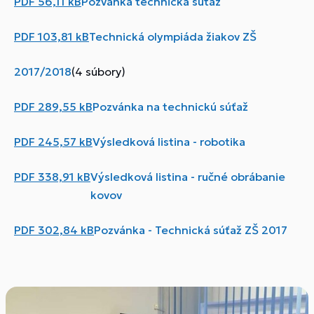
PDF
56,11 kB
Pozvanka technicka sutaz
PDF
103,81 kB
Technická olympiáda žiakov ZŠ
2017/2018
(4 súbory)
PDF
289,55 kB
Pozvánka na technickú súťaž
PDF
245,57 kB
Výsledková listina - robotika
PDF
338,91 kB
Výsledková listina - ručné obrábanie
kovov
PDF
302,84 kB
Pozvánka - Technická súťaž ZŠ 2017