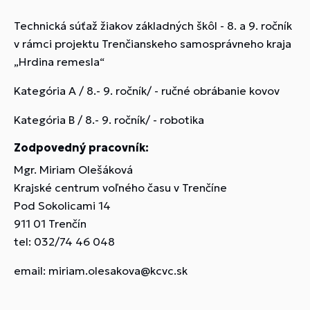
Technická súťaž žiakov základných škôl - 8. a 9. ročník
v rámci projektu Trenčianskeho samosprávneho kraja
„Hrdina remesla“
Kategória A / 8.- 9. ročník/ - ručné obrábanie kovov
Kategória B / 8.- 9. ročník/ - robotika
Zodpovedný pracovník:
Mgr. Miriam Olešáková
Krajské centrum voľného času v Trenčíne
Pod Sokolicami 14
911 01 Trenčín
tel: 032/74 46 048
email: miriam.olesakova@kcvc.sk