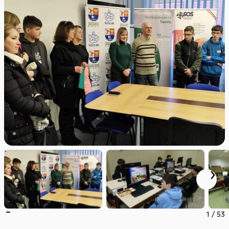
1
/
53