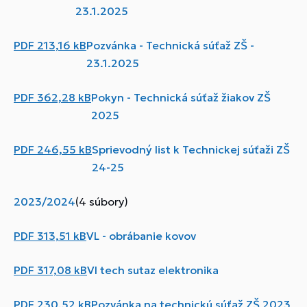
23.1.2025
PDF
213,16 kB
Pozvánka - Technická súťaž ZŠ -
23.1.2025
PDF
362,28 kB
Pokyn - Technická súťaž žiakov ZŠ
2025
PDF
246,55 kB
Sprievodný list k Technickej súťaži ZŠ
24-25
2023/2024
(4 súbory)
PDF
313,51 kB
VL - obrábanie kovov
PDF
317,08 kB
Vl tech sutaz elektronika
PDF
230,52 kB
Pozvánka na technickú súťaž ZŠ 2023