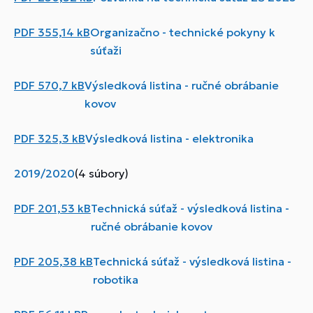
PDF
355,14 kB
Organizačno - technické pokyny k
súťaži
PDF
570,7 kB
Výsledková listina - ručné obrábanie
kovov
PDF
325,3 kB
Výsledková listina - elektronika
2019/2020
(4 súbory)
PDF
201,53 kB
Technická súťaž - výsledková listina -
ručné obrábanie kovov
PDF
205,38 kB
Technická súťaž - výsledková listina -
robotika