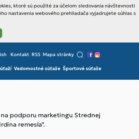
kies, ktoré sú použité za účelom sledovania návštevnosti
ho nastavenia webového prehliadača vyjadrujete súhlas s
ish
Kontakt
RSS
Mapa stránky
Facebook
Instagram
úťaží
Vedomostné súťaže
Športové súťaže
aná na podporu marketingu Strednej
rdina remesla".