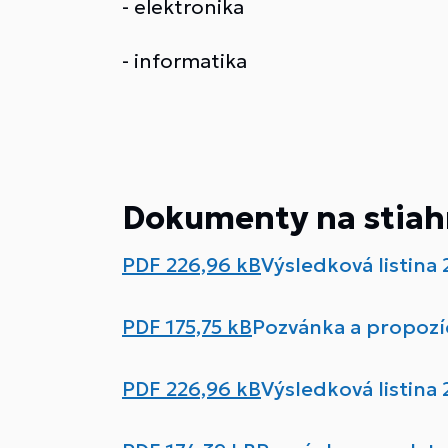
- elektronika
- informatika
Dokumenty na stiah
PDF
226,96 kB
Výsledková listina
PDF
175,75 kB
Pozvánka a propozíc
PDF
226,96 kB
Výsledková listina