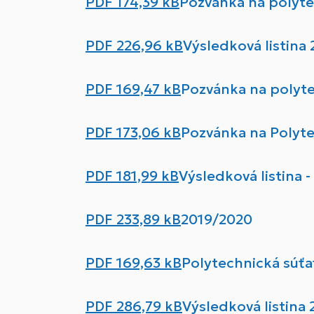
PDF
174,39 kB
Pozvánka na polyte
PDF
226,96 kB
Výsledková listina
PDF
169,47 kB
Pozvánka na polyt
PDF
173,06 kB
Pozvánka na Polyte
PDF
181,99 kB
Výsledková listina 
PDF
233,89 kB
2019/2020
PDF
169,63 kB
Polytechnická súťať
PDF
286,79 kB
Výsledková listina