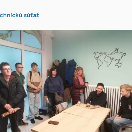
chnickú súťaž