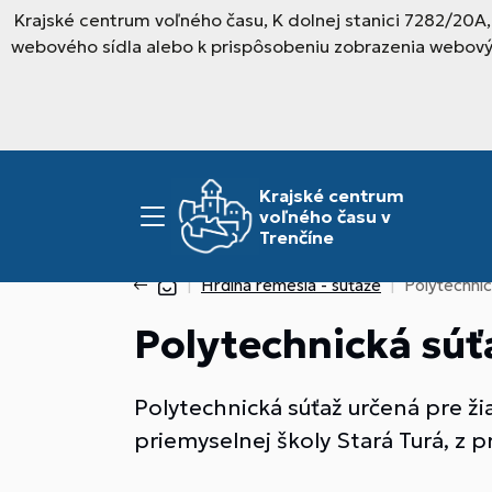
Krajské centrum voľného času, K dolnej stanici 7282/20A
webového sídla alebo k prispôsobeniu zobrazenia webový
Krajské centrum
voľného času v
Trenčíne
Hrdina remesla - súťaže
Polytechnic
Polytechnická súť
Polytechnická súťaž určená pre ži
priemyselnej školy Stará Turá, z