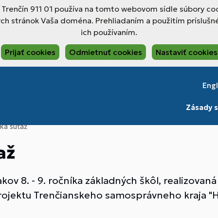
, Trenčín 911 01 používa na tomto webovom sídle súbory coo
ch stránok Vaša doména. Prehliadaním a použitím príslušné
ich používaním.
Prijať cookies
Odmietnuť cookies
Nastaviť cookies
Engl
Zásady s
ká súťaž
až
akov 8. - 9. ročníka základných škôl, realizov
 projektu Trenčianskeho samosprávneho kraja "H