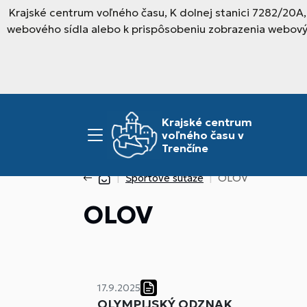
Krajské centrum voľného času, K dolnej stanici 7282/20A
webového sídla alebo k prispôsobeniu zobrazenia webový
Krajské centrum
voľného času v
Trenčíne
Športové súťaže
OLOV
OLOV
17.9.2025
OLYMPIJSKÝ ODZNAK