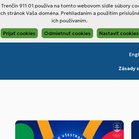
, Trenčín 911 01 používa na tomto webovom sídle súbory coo
ch stránok Vaša doména. Prehliadaním a použitím príslušné
ich používaním.
Prijať cookies
Odmietnuť cookies
Nastaviť cookies
Engl
Zásady s