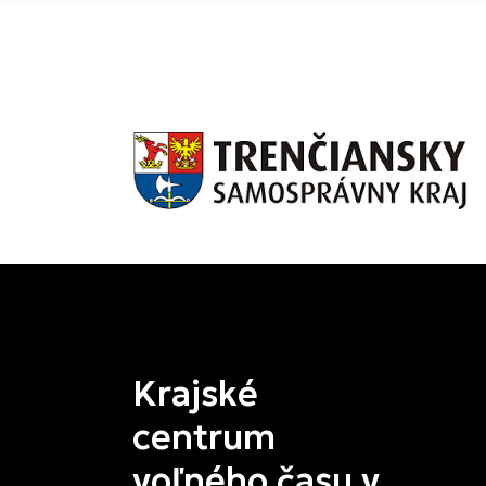
Krajské
centrum
voľného času v