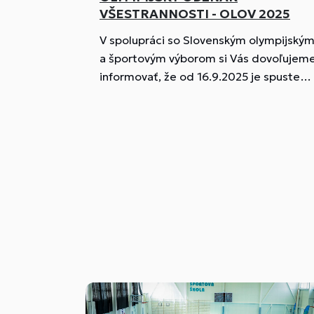
VŠESTRANNOSTI - OLOV 2025
V spolupráci so Slovenským olympijský
a športovým výborom si Vás dovoľujem
informovať, že od 16.9.2025 je spustená
registrácia do nového ročníka OLOV.