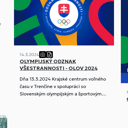
m
e
14.3.2024
OLYMPIJSKÝ ODZNAK
VŠESTRANNOSTI - OLOV 2024
Dňa 13.3.2024 Krajské centrum voľného
času v Trenčíne v spolupráci so
Slovenským olympijským a športovým
výborom zorganizovali Krajské kolo
súťaže "Olympijský odznak všestrannosti
- OLOV 2024"