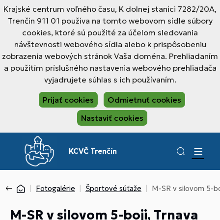
Krajské centrum voľného času, K dolnej stanici 7282/20A,
Trenčín 911 01 používa na tomto webovom sídle súbory
cookies, ktoré sú použité za účelom sledovania
návštevnosti webového sídla alebo k prispôsobeniu
zobrazenia webových stránok Vaša doména. Prehliadaním
a použitím príslušného nastavenia webového prehliadača
vyjadrujete súhlas s ich používaním.
Prijať cookies
Odmietnuť cookies
Nastaviť cookies
KCVČ Trenčín
Fotogalérie
Športové súťaže
M-SR v silovom 5-bo
M-SR v silovom 5-boji, Trnava