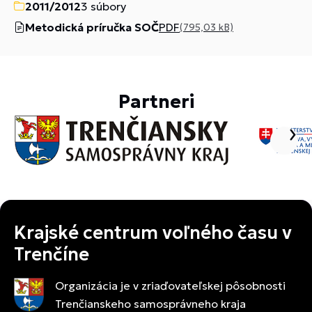
2011/2012
3 súbory
Metodická príručka SOČ
PDF
(795,03 kB)
Partneri
Krajské centrum voľného času v
Trenčíne
Organizácia je v zriaďovateľskej pôsobnosti
Trenčianskeho samosprávneho kraja