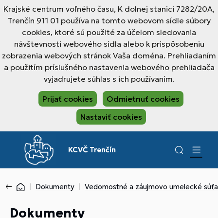
Krajské centrum voľného času, K dolnej stanici 7282/20A,
Trenčín 911 01 používa na tomto webovom sídle súbory
cookies, ktoré sú použité za účelom sledovania
návštevnosti webového sídla alebo k prispôsobeniu
zobrazenia webových stránok Vaša doména. Prehliadaním
a použitím príslušného nastavenia webového prehliadača
vyjadrujete súhlas s ich používaním.
Prijať cookies
Odmietnuť cookies
Nastaviť cookies
KCVČ Trenčín
Dokumenty
Vedomostné a záujmovo umelecké súť
Dokumenty