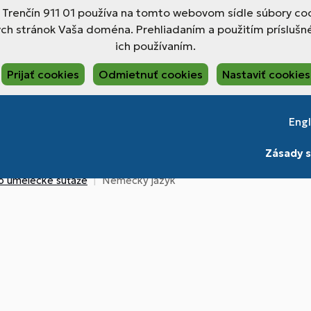
, Trenčín 911 01 používa na tomto webovom sídle súbory coo
ch stránok Vaša doména. Prehliadaním a použitím príslušné
ich používaním.
Prijať cookies
Odmietnuť cookies
Nastaviť cookies
Engl
Zásady s
o umelecké súťaže
Nemecký jazyk