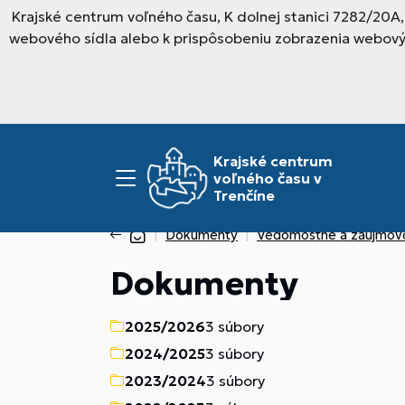
Krajské centrum voľného času, K dolnej stanici 7282/20A
webového sídla alebo k prispôsobeniu zobrazenia webový
Krajské centrum
voľného času v
Trenčíne
Dokumenty
Vedomostné a záujmov
Dokumenty
2025/2026
3 súbory
2024/2025
3 súbory
2023/2024
3 súbory