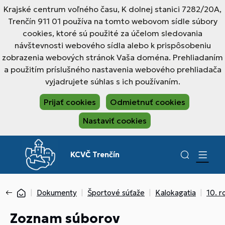
Krajské centrum voľného času, K dolnej stanici 7282/20A,
Trenčín 911 01 používa na tomto webovom sídle súbory
cookies, ktoré sú použité za účelom sledovania
návštevnosti webového sídla alebo k prispôsobeniu
zobrazenia webových stránok Vaša doména. Prehliadaním
a použitím príslušného nastavenia webového prehliadača
vyjadrujete súhlas s ich používaním.
Prijať cookies
Odmietnuť cookies
Nastaviť cookies
KCVČ Trenčín
Dokumenty
Športové súťaže
Kalokagatia
10. r
Zoznam súborov