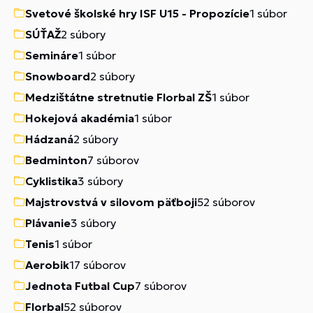
Svetové školské hry ISF U15 - Propozície
1 súbor
SÚŤAŽ
2 súbory
Semináre
1 súbor
Snowboard
2 súbory
Medzištátne stretnutie Florbal ZŠ
1 súbor
Hokejová akadémia
1 súbor
Hádzaná
2 súbory
Bedminton
7 súborov
Cyklistika
3 súbory
Majstrovstvá v silovom päťboji
52 súborov
Plávanie
3 súbory
Tenis
1 súbor
Aerobik
17 súborov
Jednota Futbal Cup
7 súborov
Florbal
52 súborov