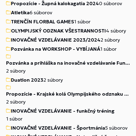
Propozície - Župná kalokagatia 2024
0 súborov
Atletika
6 súborov
TRENČÍN FLORBAL GAMES
1 súbor
OLYMPIJSKÝ ODZNAK VŠESTRANNOSTI
4 súbory
INOVAČNÉ VZDELÁVANIE 2023/2024
2 súbory
Pozvánka na WORKSHOP - VYBÍJANÁ
1 súbor
Pozvánka a prihláška na inovačné vzdelávanie Funkčný tréning a diagnostika
2 súbory
Duatlon 2023
2 súbory
Propozície - Krajské kolá Olympijského odznaku všestrannosti
2 súbory
INOVAČNÉ VZDELÁVANIE - funkčný tréning
1 súbor
INOVAČNÉ VZDELÁVANIE - Športmánia
5 súborov