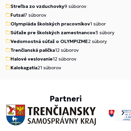
Streľba zo vzduchovky
9 súborov
Futsal
7 súborov
Olympiáda školských pracovníkov
1 súbor
Súťaže pre školských zamestnancov
3 súbory
Vedomostná súťaž o OLYMPIZME
2 súbory
Trenčianská palička
12 súborov
Halové veslovanie
12 súborov
Kalokagatia
21 súborov
Partneri