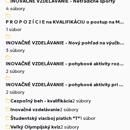
INOVAČNÉ VZDELÁVANIE - Netradičné športy
4 súbory
P R O P O Z Í C I E na KVALIFIKÁCIU o postup na Medzinárodné školské majstrovstvá ISF v CEZPOĽNOM BEHU
1 súbor
INOVAČNÉ VZDELÁVANIE - Nový pohľad na výučbu FUTBALU
3 súbory
INOVAČNÉ VZDELÁVANIE - pohybové aktivity rozvoj koordinačných schopností
2 súbory
INOVAČNÉ VZDELÁVANIE - pohybové aktivity pri vyučovaní atletiky
2 súbory
Cezpoľný beh - kvalifikácia
2 súbory
Inovačné vzdelávanie
2 súbory
Študentský viacboj piatich "T"
1 súbor
Veľký Olympijský kvíz
2 súbory