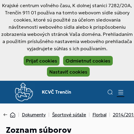
Krajské centrum voľného času, K dolnej stanici 7282/20A,
Trenčín 911 01 používa na tomto webovom sídle súbory
cookies, ktoré sú použité za účelom sledovania
návštevnosti webového sídla alebo k prispôsobeniu
zobrazenia webových stránok Vaša doména. Prehliadaním
a použitím príslušného nastavenia webového prehliadača
vyjadrujete súhlas s ich používaním.
Prijať cookies
Odmietnuť cookies
Nastaviť cookies
KCVČ Trenčín
Dokumenty
Športové súťaže
Florbal
2014/2015
Zoznam súborov