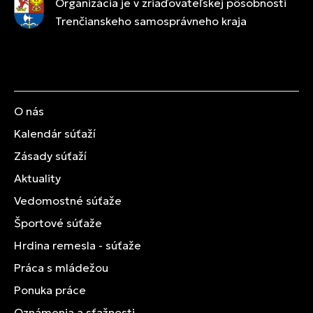
Organizácia je v zriaďovateľskej pôsobnosti
Trenčianskeho samosprávneho kraja
O nás
Kalendár súťaží
Zásady súťaží
Aktuality
Vedomostné súťaže
Športové súťaže
Hrdina remesla - súťaže
Práca s mládežou
Ponuka práce
Oznámenia a sťažnosti