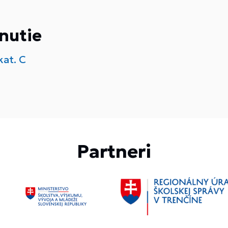
nutie
at. C
Partneri