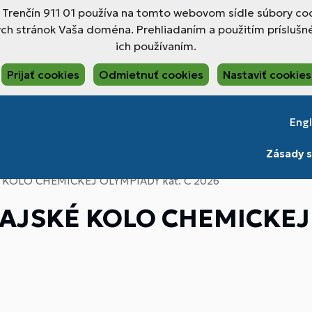
, Trenčín 911 01 používa na tomto webovom sídle súbory coo
ch stránok Vaša doména. Prehliadaním a použitím príslušné
ich používaním.
Prijať cookies
Odmietnuť cookies
Nastaviť cookies
Engl
Zásady s
KOLO CHEMICKEJ OLYMPIÁDY kat. C 2026
AJSKÉ KOLO CHEMICKEJ 