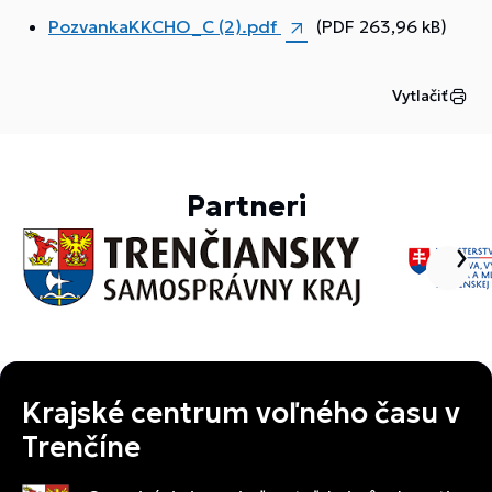
PozvankaKKCHO_C (2).pdf
(PDF 263,96 kB)
Vytlačiť
Partneri
Krajské centrum voľného času v
Trenčíne