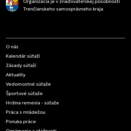
Organizácia je v zriaďovateľskej pôsobnosti
Trenčianskeho samosprávneho kraja
O nás
Kalendár súťaží
Zásady súťaží
Aktuality
Vedomostné súťaže
Športové súťaže
Hrdina remesla - súťaže
Práca s mládežou
Ponuka práce
Oznámenia a sťažnosti