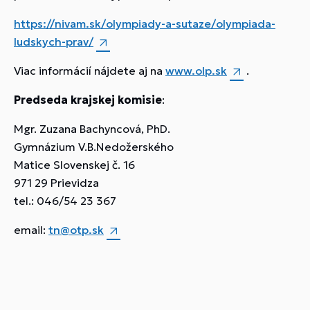
https://nivam.sk/olympiady-a-sutaze/olympiada-
ludskych-prav/
Viac informácií nájdete aj na
www.olp.sk
.
Predseda krajskej komisie
:
Mgr. Zuzana Bachyncová, PhD.
Gymnázium V.B.Nedožerského
Matice Slovenskej č. 16
971 29 Prievidza
tel.: 046/54 23 367
email:
tn@otp.sk