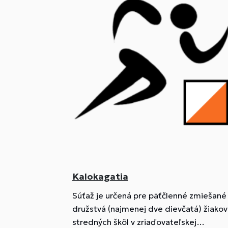
Kalokagatia
Súťaž je určená pre päťčlenné zmiešané
družstvá (najmenej dve dievčatá) žiakov
stredných škôl v zriaďovateľskej