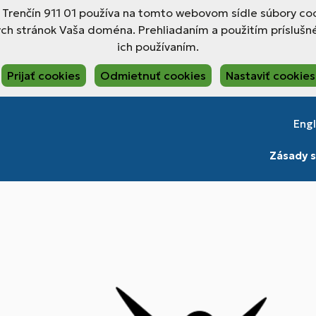
, Trenčín 911 01 používa na tomto webovom sídle súbory coo
ch stránok Vaša doména. Prehliadaním a použitím príslušné
ich používaním.
Prijať cookies
Odmietnuť cookies
Nastaviť cookies
Engl
Zásady s