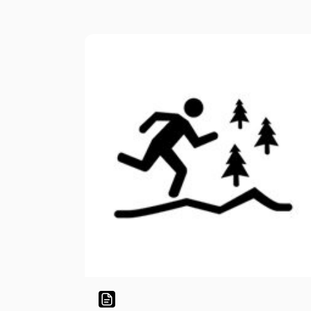
pôsobnosti TSK a je orientačným,
športovo branným behom v teréne v
dĺžke 3 km.