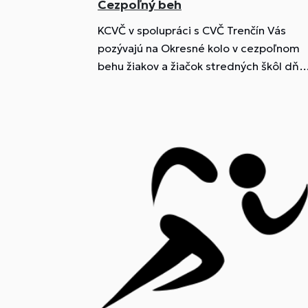
Cezpoľný beh
KCVČ v spolupráci s CVČ Trenčín Vás
pozývajú na Okresné kolo v cezpoľnom
behu žiakov a žiačok stredných škôl dňa
23.10.2025.