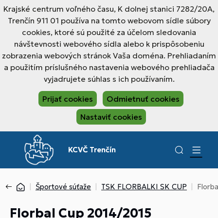
Krajské centrum voľného času, K dolnej stanici 7282/20A,
Trenčín 911 01 používa na tomto webovom sídle súbory
cookies, ktoré sú použité za účelom sledovania
návštevnosti webového sídla alebo k prispôsobeniu
zobrazenia webových stránok Vaša doména. Prehliadaním
a použitím príslušného nastavenia webového prehliadača
vyjadrujete súhlas s ich používaním.
Prijať cookies
Odmietnuť cookies
Nastaviť cookies
KCVČ Trenčín
Športové súťaže
TSK FLORBALKI SK CUP
Florba
Florbal Cup 2014/2015