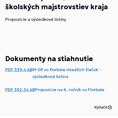
školských majstrovstiev kraja
Propozície a výsledkové listiny
Dokumenty na stiahnutie
PDF
339,4 kB
M-SR vo florbale mladších žiačok -
výsledková listina
PDF
392,54 kB
Propozície na 6. ročník vo Florbale
Vytlačiť