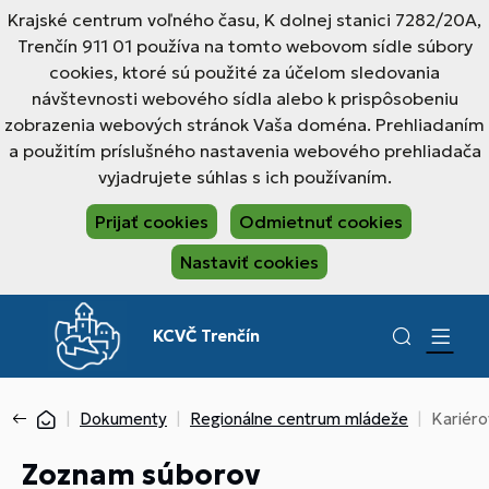
Krajské centrum voľného času, K dolnej stanici 7282/20A,
Trenčín 911 01 používa na tomto webovom sídle súbory
cookies, ktoré sú použité za účelom sledovania
návštevnosti webového sídla alebo k prispôsobeniu
zobrazenia webových stránok Vaša doména. Prehliadaním
a použitím príslušného nastavenia webového prehliadača
vyjadrujete súhlas s ich používaním.
Prijať cookies
Odmietnuť cookies
Nastaviť cookies
KCVČ Trenčín
Dokumenty
Regionálne centrum mládeže
Kariér
Zoznam súborov