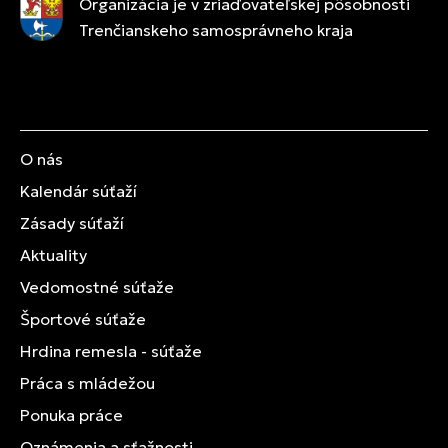
Organizácia je v zriaďovateľskej pôsobnosti
Trenčianskeho samosprávneho kraja
O nás
Kalendár súťaží
Zásady súťaží
Aktuality
Vedomostné súťaže
Športové súťaže
Hrdina remesla - súťaže
Práca s mládežou
Ponuka práce
Oznámenia a sťažnosti