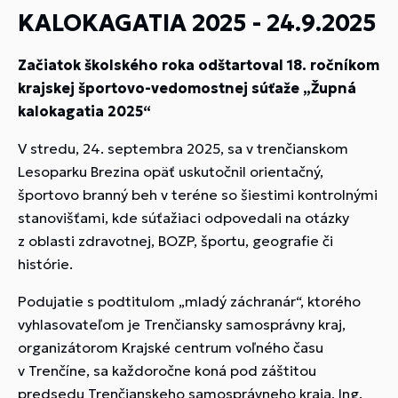
KALOKAGATIA 2025 - 24.9.2025
Začiatok školského roka odštartoval 18. ročníkom
krajskej športovo-vedomostnej súťaže „Župná
kalokagatia 2025“
V stredu, 24. septembra 2025, sa v trenčianskom
Lesoparku Brezina opäť uskutočnil orientačný,
športovo branný beh v teréne so šiestimi kontrolnými
stanovišťami, kde súťažiaci odpovedali na otázky
z oblasti zdravotnej, BOZP, športu, geografie či
histórie.
Podujatie s podtitulom „mladý záchranár“, ktorého
vyhlasovateľom je Trenčiansky samosprávny kraj,
organizátorom Krajské centrum voľného času
v Trenčíne, sa každoročne koná pod záštitou
predsedu Trenčianskeho samosprávneho kraja, Ing.