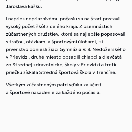
Jaroslava Bašku.
I napriek nepriaznivému počasiu sa na štart postavil
vysoký počet škôl z celého kraja. Z osemnástich
zúčastnených družstiev, ktoré sa najlepšie popasovali
s traťou, otázkami a športovými úlohami, si
prvenstvo odniesli žiaci Gymnázia V. B. Nedožerského
v Prievidzi, druhé miesto obsadili chlapci a dievčatá
zo Strednej zdravotníckej školy v Prievidzi a tretiu
priečku získala Stredná športová škola v Trenčíne.
Všetkým zúčastneným patrí vďaka za účasť
a športové nasadenie za každého počasia.