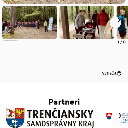
1
/
8
Vytlačiť
Partneri