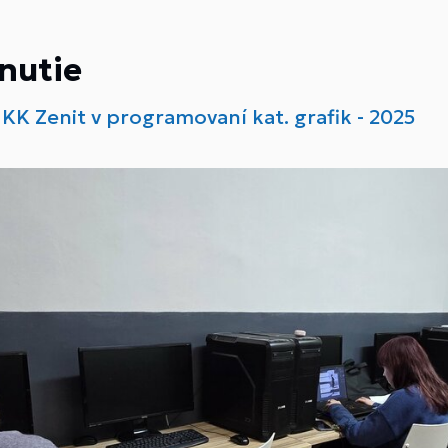
nutie
- KK Zenit v programovaní kat. grafik - 2025