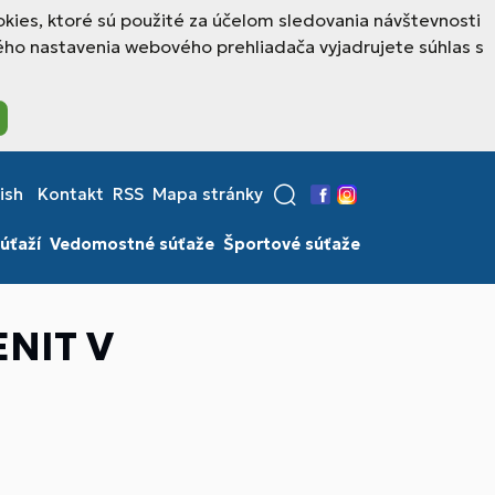
kies, ktoré sú použité za účelom sledovania návštevnosti
ho nastavenia webového prehliadača vyjadrujete súhlas s
ish
Kontakt
RSS
Mapa stránky
Facebook
Instagram
úťaží
Vedomostné súťaže
Športové súťaže
NIT V