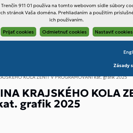
, Trenčín 911 01 používa na tomto webovom sídle súbory coo
ch stránok Vaša doména. Prehliadaním a použitím príslušné
ich používaním.
Prijať cookies
Odmietnuť cookies
Nastaviť cookies
Engl
Zásady s
AJSKÉHO KOLA ZENIT V PROGRAMOVANÍ kat. grafik 2025
INA KRAJSKÉHO KOLA ZE
t. grafik 2025