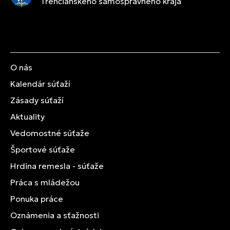
Trenčianskeho samosprávneho kraja
O nás
Kalendár súťaží
Zásady súťaží
Aktuality
Vedomostné súťaže
Športové súťaže
Hrdina remesla - súťaže
Práca s mládežou
Ponuka práce
Oznámenia a sťažnosti