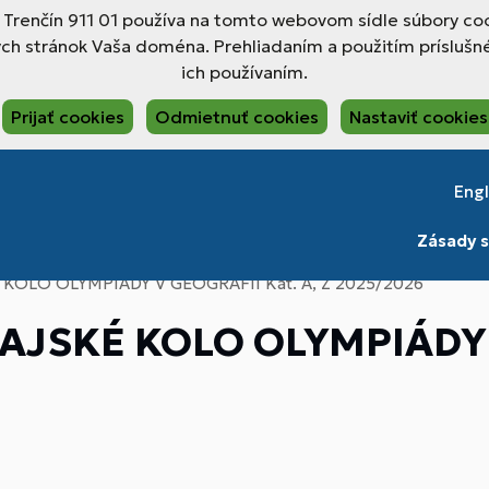
, Trenčín 911 01 používa na tomto webovom sídle súbory coo
ch stránok Vaša doména. Prehliadaním a použitím príslušné
ich používaním.
Prijať cookies
Odmietnuť cookies
Nastaviť cookies
Engl
Zásady s
OLO OLYMPIÁDY V GEOGRAFII Kat. A, Z 2025/2026
JSKÉ KOLO OLYMPIÁDY V