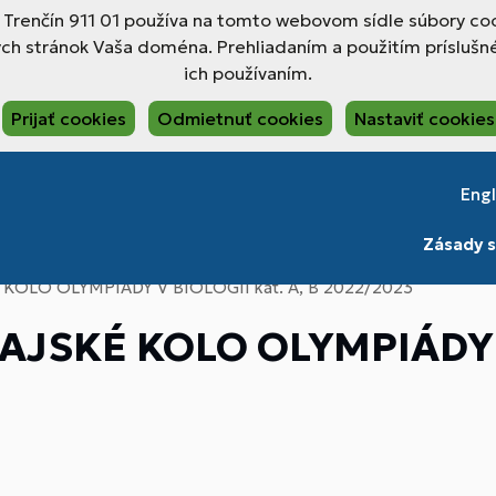
, Trenčín 911 01 používa na tomto webovom sídle súbory coo
ch stránok Vaša doména. Prehliadaním a použitím príslušné
ich používaním.
Prijať cookies
Odmietnuť cookies
Nastaviť cookies
Engl
Zásady s
OLO OLYMPIÁDY V BIOLÓGII kat. A, B 2022/2023
JSKÉ KOLO OLYMPIÁDY V 