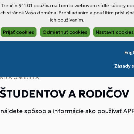
, Trenčín 911 01 používa na tomto webovom sídle súbory coo
ch stránok Vaša doména. Prehliadaním a použitím príslušné
ich používaním.
Prijať cookies
Odmietnuť cookies
Nastaviť cookies
Engl
Zásady s
ENTOV A RODIČOV
 ŠTUDENTOV A RODIČOV
ku nájdete spôsob a informácie ako používať A