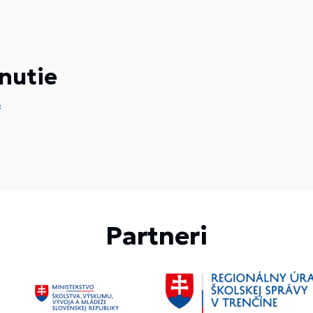
nutie
f
Partneri