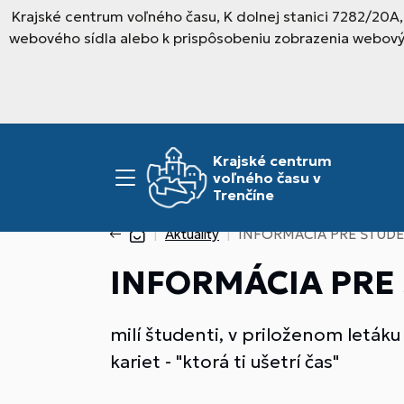
Krajské centrum voľného času, K dolnej stanici 7282/20A
webového sídla alebo k prispôsobeniu zobrazenia webový
Krajské centrum
voľného času v
Trenčíne
Aktuality
INFORMÁCIA PRE ŠTUD
INFORMÁCIA PRE
milí študenti, v priloženom letá
kariet - "ktorá ti ušetrí čas"