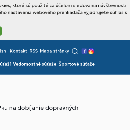
kies, ktoré sú použité za účelom sledovania návštevnosti
ho nastavenia webového prehliadača vyjadrujete súhlas s
ish
Kontakt
RSS
Mapa stránky
Facebook
Instagram
úťaží
Vedomostné súťaže
Športové súťaže
PPku na dobíjanie dopravných