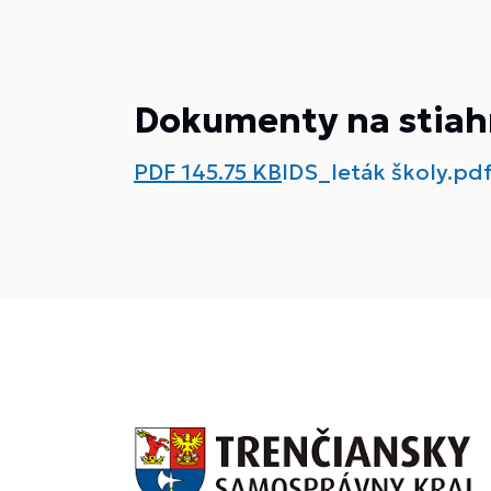
Dokumenty na stiah
PDF
145.75 KB
IDS_leták školy.pd